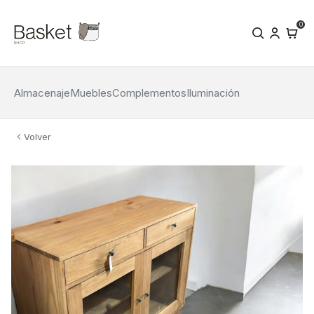
0
Almacenaje
Muebles
Complementos
Iluminación
Volver