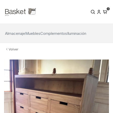
0
Almacenaje
Muebles
Complementos
Iluminación
Volver