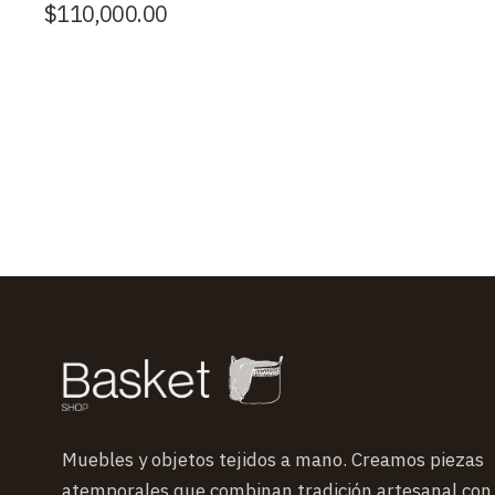
$
110,000.00
Muebles y objetos tejidos a mano. Creamos piezas
atemporales que combinan tradición artesanal con