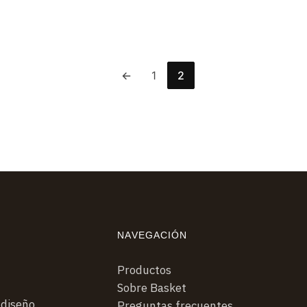
←
1
2
NAVEGACIÓN
Productos
Sobre Basket
 diseño
Preguntas frecuentes