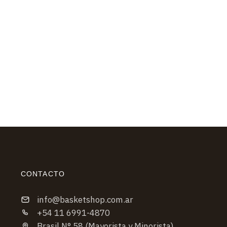
CONTACTO
info@basketshop.com.ar
+54 11 6991-4870
Brasil N° 58 (Mayorista y Minorista)